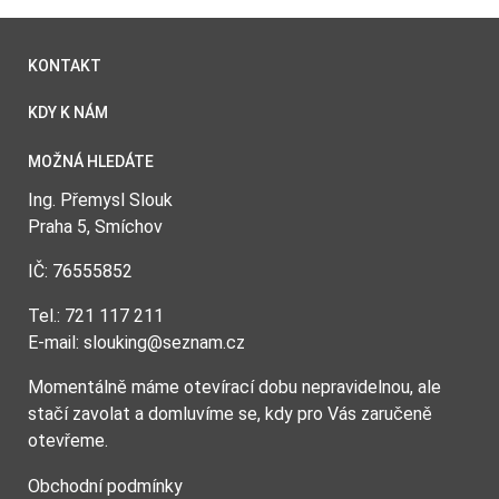
KONTAKT
KDY K NÁM
MOŽNÁ HLEDÁTE
Ing. Přemysl Slouk
Praha 5, Smíchov
IČ: 76555852
Tel.: 721 117 211
E-mail: slouking@seznam.cz
Momentálně máme otevírací dobu nepravidelnou, ale
stačí zavolat a domluvíme se, kdy pro Vás zaručeně
otevřeme.
Obchodní podmínky